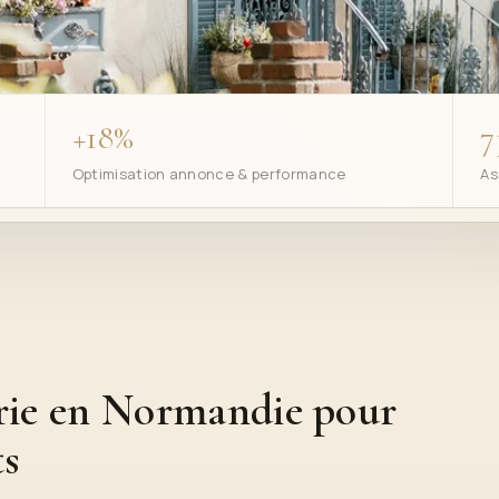
+18%
7
Optimisation annonce & performance
As
erie en Normandie pour
ts