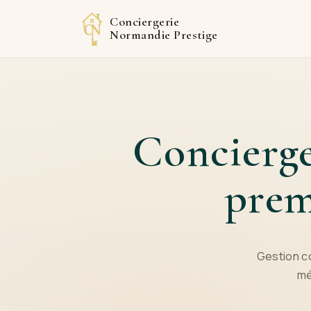
Conciergerie
Normandie Prestige
Concierge
prem
Gestion c
mé