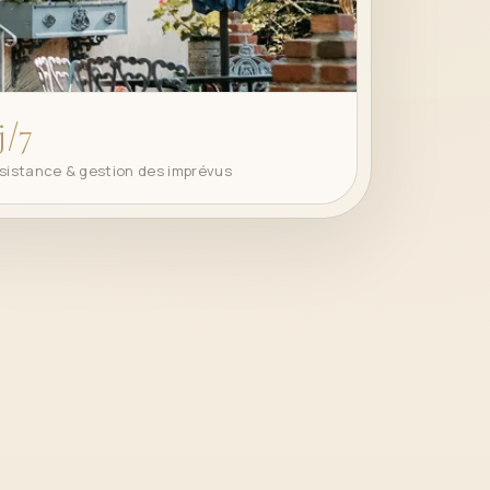
j/7
sistance & gestion des imprévus