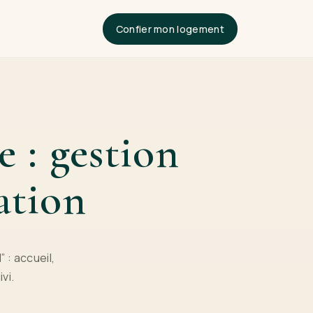
Confier mon logement
 : gestion
ation
: accueil,
vi.